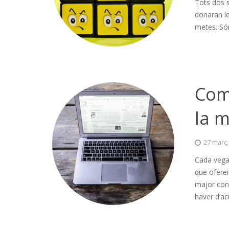
Tots dos s
donaran le
metes. Só
Com 
la m
27 març,
Cada vegad
que ofereix
major conc
haver d’ac