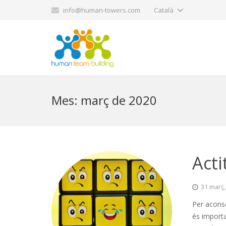
info@human-towers.com
Català
Mes:
març de 2020
Acti
31 març,
Per aconse
és importa