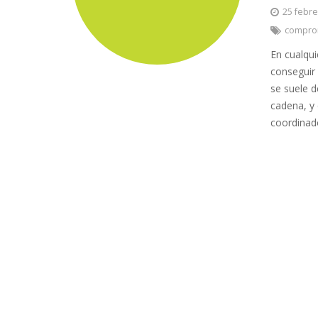
25 febre
compro
En cualqu
conseguir
se suele d
cadena, y 
coordinad