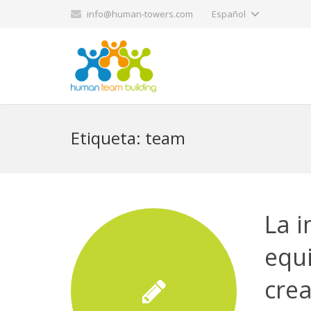
info@human-towers.com
Español
Etiqueta:
team
La i
equ
crea